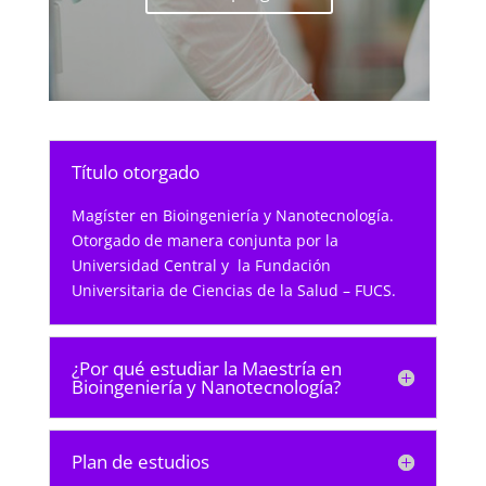
Título otorgado
Magíster en Bioingeniería y Nanotecnología.
Otorgado de manera conjunta por la
Universidad Central y la Fundación
Universitaria de Ciencias de la Salud – FUCS.
¿Por qué estudiar la Maestría en
Bioingeniería y Nanotecnología?
Plan de estudios